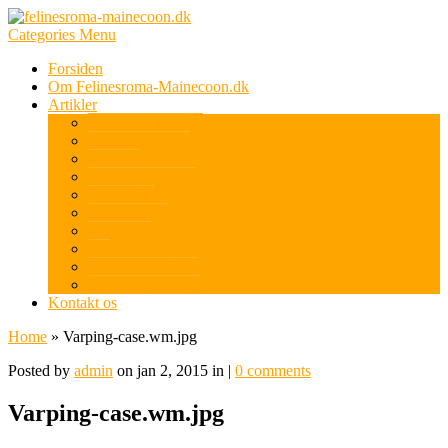
Categories Menu
Forsiden
Om Felinesroma-Mainecoon.dk
Artikler
Sport og friluftsliv
Computer og IT
Boligen
Fritid og Arbejde
Elektronik
Biler og sjov
Apperater
Tøj
Mad og Sundhed
Ikke kategoriseret
Kontakt os
Home
»
Varping-case.wm.jpg
Posted by
admin
on jan 2, 2015 in |
0 comments
Varping-case.wm.jpg