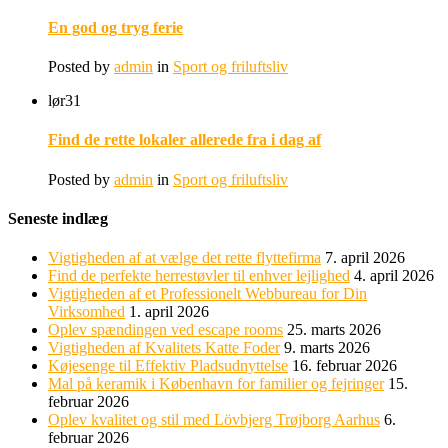
En god og tryg ferie
Posted by
admin
in
Sport og friluftsliv
lør
31
Find de rette lokaler allerede fra i dag af
Posted by
admin
in
Sport og friluftsliv
Seneste indlæg
Vigtigheden af at vælge det rette flyttefirma
7. april 2026
Find de perfekte herrestøvler til enhver lejlighed
4. april 2026
Vigtigheden af et Professionelt Webbureau for Din
Virksomhed
1. april 2026
Oplev spændingen ved escape rooms
25. marts 2026
Vigtigheden af Kvalitets Katte Foder
9. marts 2026
Køjesenge til Effektiv Pladsudnyttelse
16. februar 2026
Mal på keramik i København for familier og fejringer
15.
februar 2026
Oplev kvalitet og stil med Lövbjerg Trøjborg Aarhus
6.
februar 2026