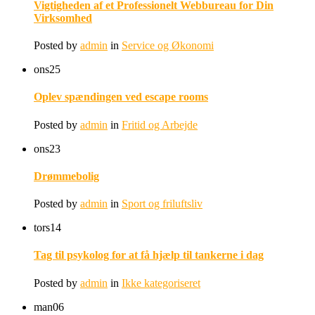
Vigtigheden af et Professionelt Webbureau for Din
Virksomhed
Posted by
admin
in
Service og Økonomi
ons
25
Oplev spændingen ved escape rooms
Posted by
admin
in
Fritid og Arbejde
ons
23
Drømmebolig
Posted by
admin
in
Sport og friluftsliv
tors
14
Tag til psykolog for at få hjælp til tankerne i dag
Posted by
admin
in
Ikke kategoriseret
man
06