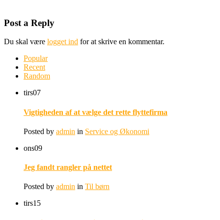
Post a Reply
Du skal være
logget ind
for at skrive en kommentar.
Popular
Recent
Random
tirs
07
Vigtigheden af at vælge det rette flyttefirma
Posted by
admin
in
Service og Økonomi
ons
09
Jeg fandt rangler på nettet
Posted by
admin
in
Til børn
tirs
15