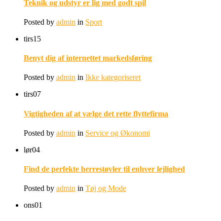
Teknik og udstyr er lig med godt spil
Posted by
admin
in
Sport
tirs
15
Benyt dig af internettet markedsføring
Posted by
admin
in
Ikke kategoriseret
tirs
07
Vigtigheden af at vælge det rette flyttefirma
Posted by
admin
in
Service og Økonomi
lør
04
Find de perfekte herrestøvler til enhver lejlighed
Posted by
admin
in
Tøj og Mode
ons
01