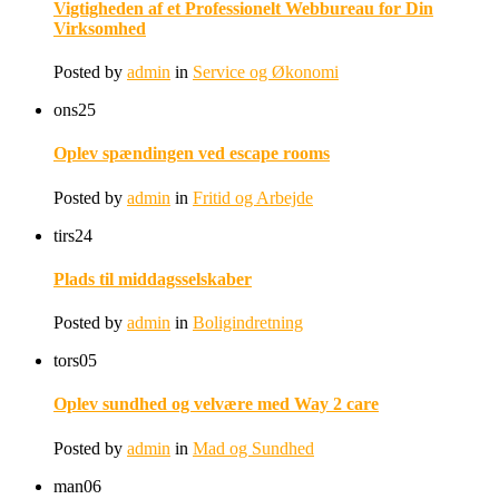
Vigtigheden af et Professionelt Webbureau for Din
Virksomhed
Posted by
admin
in
Service og Økonomi
ons
25
Oplev spændingen ved escape rooms
Posted by
admin
in
Fritid og Arbejde
tirs
24
Plads til middagsselskaber
Posted by
admin
in
Boligindretning
tors
05
Oplev sundhed og velvære med Way 2 care
Posted by
admin
in
Mad og Sundhed
man
06