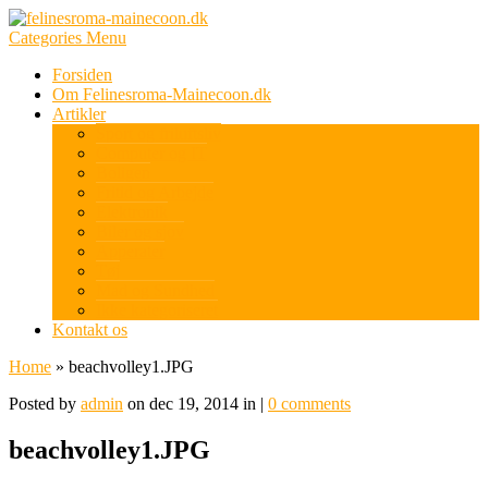
Categories Menu
Forsiden
Om Felinesroma-Mainecoon.dk
Artikler
Sport og friluftsliv
Computer og IT
Boligen
Fritid og Arbejde
Elektronik
Biler og sjov
Apperater
Tøj
Mad og Sundhed
Ikke kategoriseret
Kontakt os
Home
»
beachvolley1.JPG
Posted by
admin
on dec 19, 2014 in |
0 comments
beachvolley1.JPG