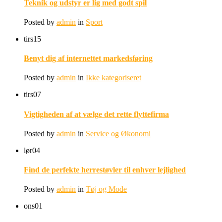
Teknik og udstyr er lig med godt spil
Posted by
admin
in
Sport
tirs
15
Benyt dig af internettet markedsføring
Posted by
admin
in
Ikke kategoriseret
tirs
07
Vigtigheden af at vælge det rette flyttefirma
Posted by
admin
in
Service og Økonomi
lør
04
Find de perfekte herrestøvler til enhver lejlighed
Posted by
admin
in
Tøj og Mode
ons
01