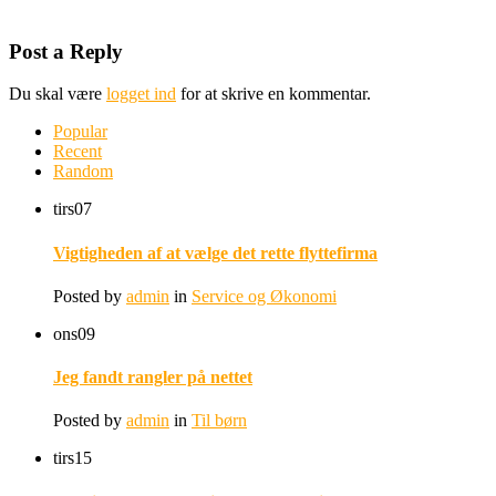
Post a Reply
Du skal være
logget ind
for at skrive en kommentar.
Popular
Recent
Random
tirs
07
Vigtigheden af at vælge det rette flyttefirma
Posted by
admin
in
Service og Økonomi
ons
09
Jeg fandt rangler på nettet
Posted by
admin
in
Til børn
tirs
15