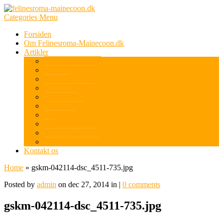
Categories Menu
Forsiden
Om Felinesroma-Mainecoon.dk
Artikler
Sport og friluftsliv
Computer og IT
Boligen
Fritid og Arbejde
Elektronik
Biler og sjov
Apperater
Tøj
Mad og Sundhed
Ikke kategoriseret
Kontakt os
Home
»
gskm-042114-dsc_4511-735.jpg
Posted by
admin
on dec 27, 2014 in |
0 comments
gskm-042114-dsc_4511-735.jpg