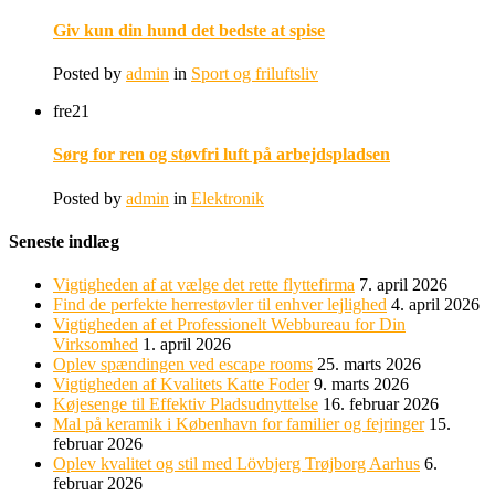
Giv kun din hund det bedste at spise
Posted by
admin
in
Sport og friluftsliv
fre
21
Sørg for ren og støvfri luft på arbejdspladsen
Posted by
admin
in
Elektronik
Seneste indlæg
Vigtigheden af at vælge det rette flyttefirma
7. april 2026
Find de perfekte herrestøvler til enhver lejlighed
4. april 2026
Vigtigheden af et Professionelt Webbureau for Din
Virksomhed
1. april 2026
Oplev spændingen ved escape rooms
25. marts 2026
Vigtigheden af Kvalitets Katte Foder
9. marts 2026
Køjesenge til Effektiv Pladsudnyttelse
16. februar 2026
Mal på keramik i København for familier og fejringer
15.
februar 2026
Oplev kvalitet og stil med Lövbjerg Trøjborg Aarhus
6.
februar 2026