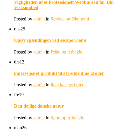
Vigtigheden af et Professionelt Webbureau for Din
Virksomhed
Posted by
admin
in
Service og Økonomi
ons
25
Oplev spændingen ved escape rooms
Posted by
admin
in
Fritid og Arbejde
tirs
12
innersense et produkt til at redde dine krøller
Posted by
admin
in
Ikke kategoriseret
fre
19
Den dejlige danske natur
Posted by
admin
in
Sport og friluftsliv
man
26