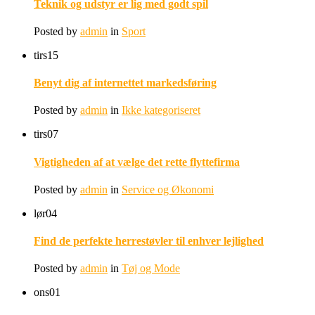
Teknik og udstyr er lig med godt spil
Posted by
admin
in
Sport
tirs
15
Benyt dig af internettet markedsføring
Posted by
admin
in
Ikke kategoriseret
tirs
07
Vigtigheden af at vælge det rette flyttefirma
Posted by
admin
in
Service og Økonomi
lør
04
Find de perfekte herrestøvler til enhver lejlighed
Posted by
admin
in
Tøj og Mode
ons
01