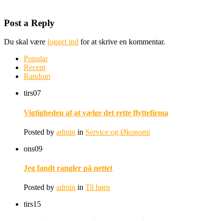
Post a Reply
Du skal være
logget ind
for at skrive en kommentar.
Popular
Recent
Random
tirs
07
Vigtigheden af at vælge det rette flyttefirma
Posted by
admin
in
Service og Økonomi
ons
09
Jeg fandt rangler på nettet
Posted by
admin
in
Til børn
tirs
15