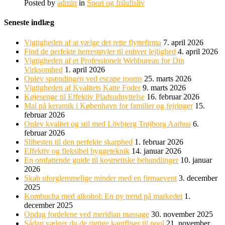
Posted by
admin
in
Sport og friluftsliv
Seneste indlæg
Vigtigheden af at vælge det rette flyttefirma
7. april 2026
Find de perfekte herrestøvler til enhver lejlighed
4. april 2026
Vigtigheden af et Professionelt Webbureau for Din
Virksomhed
1. april 2026
Oplev spændingen ved escape rooms
25. marts 2026
Vigtigheden af Kvalitets Katte Foder
9. marts 2026
Køjesenge til Effektiv Pladsudnyttelse
16. februar 2026
Mal på keramik i København for familier og fejringer
15.
februar 2026
Oplev kvalitet og stil med Lövbjerg Trøjborg Aarhus
6.
februar 2026
Slibesten til den perfekte skarphed
1. februar 2026
Effektiv og fleksibel byggeteknik
14. januar 2026
En omfattende guide til kosmetiske behandlinger
10. januar
2026
Skab uforglemmelige minder med en firmaevent
3. december
2025
Kombucha med alkohol: En ny trend på markedet
1.
december 2025
Opdag fordelene ved meridian massage
30. november 2025
Sådan vælger du de rigtige kantfliser til pool
21. november