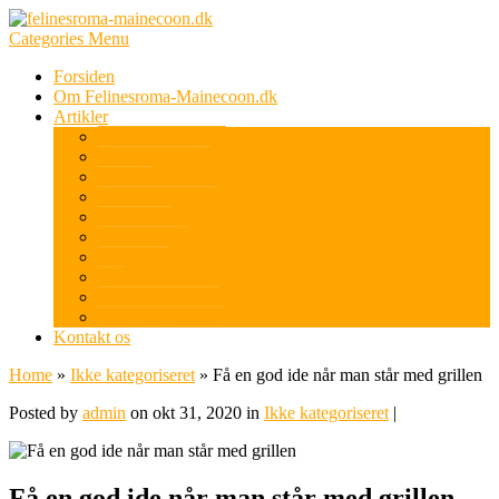
Categories Menu
Forsiden
Om Felinesroma-Mainecoon.dk
Artikler
Sport og friluftsliv
Computer og IT
Boligen
Fritid og Arbejde
Elektronik
Biler og sjov
Apperater
Tøj
Mad og Sundhed
Ikke kategoriseret
Kontakt os
Home
»
Ikke kategoriseret
»
Få en god ide når man står med grillen
Posted by
admin
on okt 31, 2020 in
Ikke kategoriseret
|
Få en god ide når man står med grillen