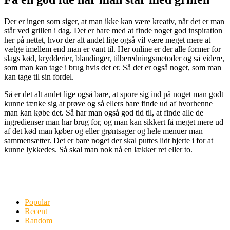
Der er ingen som siger, at man ikke kan være kreativ, når det er man
står ved grillen i dag. Det er bare med at finde noget god inspiration
her på nettet, hvor der alt andet lige også vil være meget mere at
vælge imellem end man er vant til. Her online er der alle former for
slags kød, krydderier, blandinger, tilberedningsmetoder og så videre,
som man kan tage i brug hvis det er. Så det er også noget, som man
kan tage til sin fordel.
Så er det alt andet lige også bare, at spore sig ind på noget man godt
kunne tænke sig at prøve og så ellers bare finde ud af hvorhenne
man kan købe det. Så har man også god tid til, at finde alle de
ingredienser man har brug for, og man kan sikkert få meget mere ud
af det kød man køber og eller grøntsager og hele menuer man
sammensætter. Det er bare noget der skal puttes lidt hjerte i for at
kunne lykkedes. Så skal man nok nå en lækker ret eller to.
Popular
Recent
Random