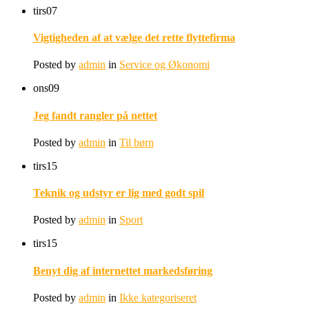
tirs
07
Vigtigheden af at vælge det rette flyttefirma
Posted by
admin
in
Service og Økonomi
ons
09
Jeg fandt rangler på nettet
Posted by
admin
in
Til børn
tirs
15
Teknik og udstyr er lig med godt spil
Posted by
admin
in
Sport
tirs
15
Benyt dig af internettet markedsføring
Posted by
admin
in
Ikke kategoriseret