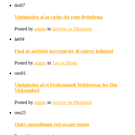
tirs
07
Vigtigheden af at vælge det rette flyttefirma
Posted by
admin
in
Service og Økonomi
lør
04
Find de perfekte herrestøvler til enhver lejlighed
Posted by
admin
in
Tøj og Mode
ons
01
Vigtigheden af et Professionelt Webbureau for Din
Virksomhed
Posted by
admin
in
Service og Økonomi
ons
25
Oplev spændingen ved escape rooms