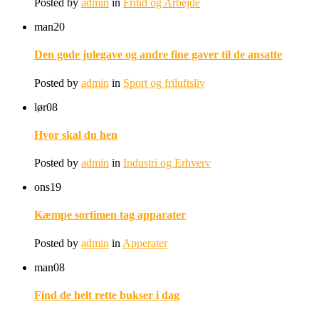
Posted by
admin
in
Fritid og Arbejde
man
20
Den gode julegave og andre fine gaver til de ansatte
Posted by
admin
in
Sport og friluftsliv
lør
08
Hvor skal du hen
Posted by
admin
in
Industri og Erhverv
ons
19
Kæmpe sortimen tag apparater
Posted by
admin
in
Apperater
man
08
Find de helt rette bukser i dag