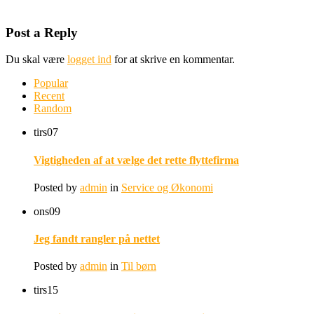
Post a Reply
Du skal være
logget ind
for at skrive en kommentar.
Popular
Recent
Random
tirs
07
Vigtigheden af at vælge det rette flyttefirma
Posted by
admin
in
Service og Økonomi
ons
09
Jeg fandt rangler på nettet
Posted by
admin
in
Til børn
tirs
15