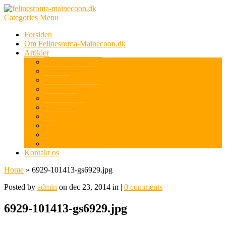
Categories Menu
Forsiden
Om Felinesroma-Mainecoon.dk
Artikler
Sport og friluftsliv
Computer og IT
Boligen
Fritid og Arbejde
Elektronik
Biler og sjov
Apperater
Tøj
Mad og Sundhed
Ikke kategoriseret
Kontakt os
Home
»
6929-101413-gs6929.jpg
Posted by
admin
on dec 23, 2014 in |
0 comments
6929-101413-gs6929.jpg