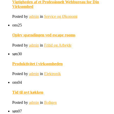
Vigtigheden af et Professionelt Webbureau for Din
Virksomhed
Posted by
admin
in
Service og Økonomi
ons
25
Oplev spændingen ved escape rooms
Posted by
admin
in
Fritid og Arbejde
søn
30
Produktivitet i virksomheden
Posted by
admin
in
Elektronik
ons
04
Tid til nyt køkken
Posted by
admin
in
Boligen
søn
07