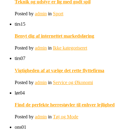
Teknik og udstyr er lig med godt spil
Posted by
admin
in
Sport
tirs
15
Benyt dig af internettet markedsføring
Posted by
admin
in
Ikke kategoriseret
tirs
07
Vigtigheden af at vælge det rette flyttefirma
Posted by
admin
in
Service og Økonomi
lør
04
Find de perfekte herrestøvler til enhver lejlighed
Posted by
admin
in
Tøj og Mode
ons
01