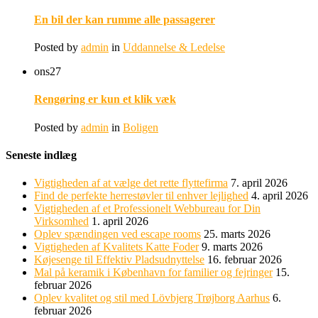
En bil der kan rumme alle passagerer
Posted by
admin
in
Uddannelse & Ledelse
ons
27
Rengøring er kun et klik væk
Posted by
admin
in
Boligen
Seneste indlæg
Vigtigheden af at vælge det rette flyttefirma
7. april 2026
Find de perfekte herrestøvler til enhver lejlighed
4. april 2026
Vigtigheden af et Professionelt Webbureau for Din
Virksomhed
1. april 2026
Oplev spændingen ved escape rooms
25. marts 2026
Vigtigheden af Kvalitets Katte Foder
9. marts 2026
Køjesenge til Effektiv Pladsudnyttelse
16. februar 2026
Mal på keramik i København for familier og fejringer
15.
februar 2026
Oplev kvalitet og stil med Lövbjerg Trøjborg Aarhus
6.
februar 2026