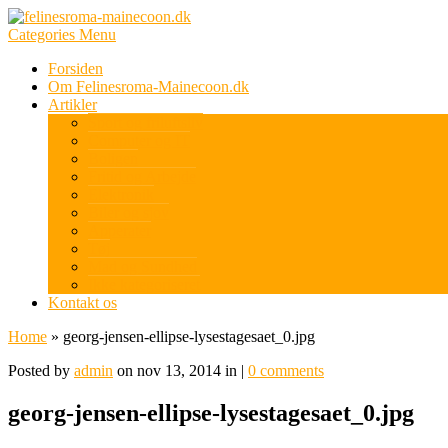
Categories Menu
Forsiden
Om Felinesroma-Mainecoon.dk
Artikler
Sport og friluftsliv
Computer og IT
Boligen
Fritid og Arbejde
Elektronik
Biler og sjov
Apperater
Tøj
Mad og Sundhed
Ikke kategoriseret
Kontakt os
Home
»
georg-jensen-ellipse-lysestagesaet_0.jpg
Posted by
admin
on nov 13, 2014 in |
0 comments
georg-jensen-ellipse-lysestagesaet_0.jpg