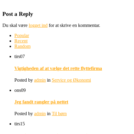
Post a Reply
Du skal være
logget ind
for at skrive en kommentar.
Popular
Recent
Random
tirs
07
Vigtigheden af at vælge det rette flyttefirma
Posted by
admin
in
Service og Økonomi
ons
09
Jeg fandt rangler på nettet
Posted by
admin
in
Til børn
tirs
15