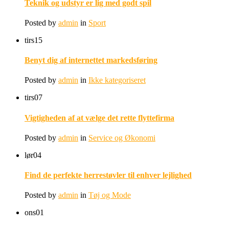
Teknik og udstyr er lig med godt spil
Posted by
admin
in
Sport
tirs
15
Benyt dig af internettet markedsføring
Posted by
admin
in
Ikke kategoriseret
tirs
07
Vigtigheden af at vælge det rette flyttefirma
Posted by
admin
in
Service og Økonomi
lør
04
Find de perfekte herrestøvler til enhver lejlighed
Posted by
admin
in
Tøj og Mode
ons
01