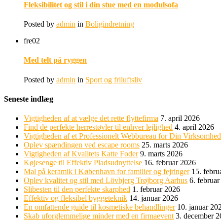
Fleksibilitet og stil i din stue med en modulsofa
Posted by
admin
in
Boligindretning
fre
02
Med telt på ryggen
Posted by
admin
in
Sport og friluftsliv
Seneste indlæg
Vigtigheden af at vælge det rette flyttefirma
7. april 2026
Find de perfekte herrestøvler til enhver lejlighed
4. april 2026
Vigtigheden af et Professionelt Webbureau for Din Virksomhed
Oplev spændingen ved escape rooms
25. marts 2026
Vigtigheden af Kvalitets Katte Foder
9. marts 2026
Køjesenge til Effektiv Pladsudnyttelse
16. februar 2026
Mal på keramik i København for familier og fejringer
15. febru
Oplev kvalitet og stil med Lövbjerg Trøjborg Aarhus
6. februa
Slibesten til den perfekte skarphed
1. februar 2026
Effektiv og fleksibel byggeteknik
14. januar 2026
En omfattende guide til kosmetiske behandlinger
10. januar 20
Skab uforglemmelige minder med en firmaevent
3. december 2