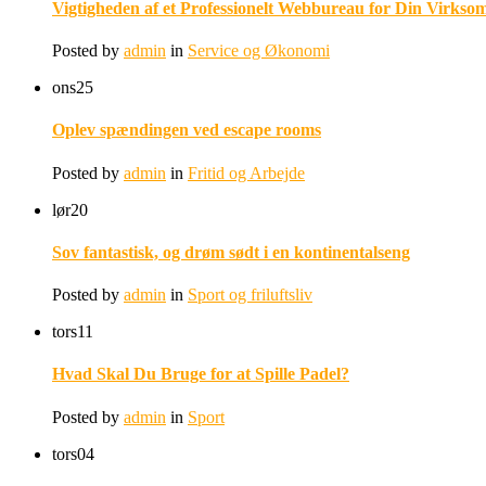
Vigtigheden af et Professionelt Webbureau for Din Virkso
Posted by
admin
in
Service og Økonomi
ons
25
Oplev spændingen ved escape rooms
Posted by
admin
in
Fritid og Arbejde
lør
20
Sov fantastisk, og drøm sødt i en kontinentalseng
Posted by
admin
in
Sport og friluftsliv
tors
11
Hvad Skal Du Bruge for at Spille Padel?
Posted by
admin
in
Sport
tors
04