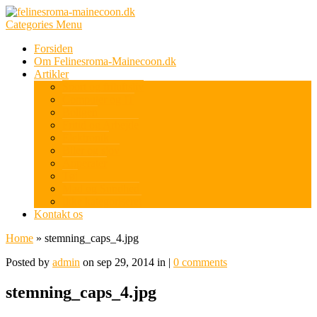
Categories Menu
Forsiden
Om Felinesroma-Mainecoon.dk
Artikler
Sport og friluftsliv
Computer og IT
Boligen
Fritid og Arbejde
Elektronik
Biler og sjov
Apperater
Tøj
Mad og Sundhed
Ikke kategoriseret
Kontakt os
Home
»
stemning_caps_4.jpg
Posted by
admin
on sep 29, 2014 in |
0 comments
stemning_caps_4.jpg