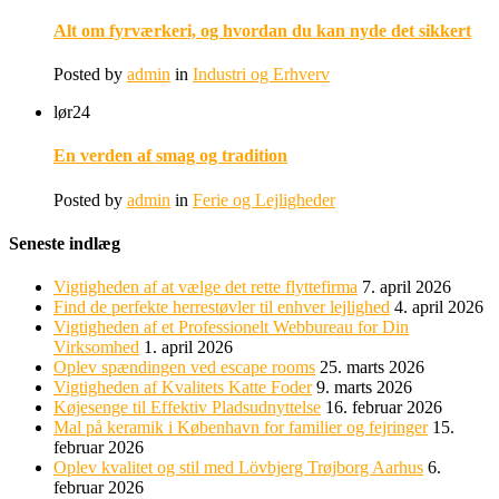
Alt om fyrværkeri, og hvordan du kan nyde det sikkert
Posted by
admin
in
Industri og Erhverv
lør
24
En verden af smag og tradition
Posted by
admin
in
Ferie og Lejligheder
Seneste indlæg
Vigtigheden af at vælge det rette flyttefirma
7. april 2026
Find de perfekte herrestøvler til enhver lejlighed
4. april 2026
Vigtigheden af et Professionelt Webbureau for Din
Virksomhed
1. april 2026
Oplev spændingen ved escape rooms
25. marts 2026
Vigtigheden af Kvalitets Katte Foder
9. marts 2026
Køjesenge til Effektiv Pladsudnyttelse
16. februar 2026
Mal på keramik i København for familier og fejringer
15.
februar 2026
Oplev kvalitet og stil med Lövbjerg Trøjborg Aarhus
6.
februar 2026