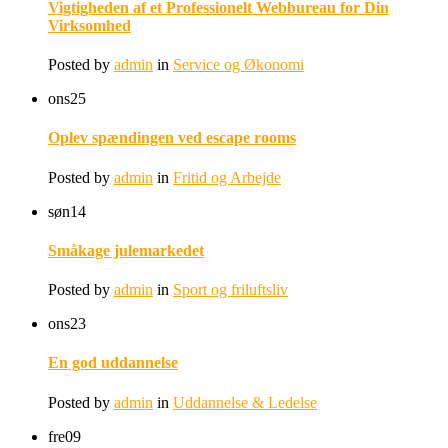
Vigtigheden af et Professionelt Webbureau for Din
Virksomhed
Posted by
admin
in
Service og Økonomi
ons
25
Oplev spændingen ved escape rooms
Posted by
admin
in
Fritid og Arbejde
søn
14
Småkage julemarkedet
Posted by
admin
in
Sport og friluftsliv
ons
23
En god uddannelse
Posted by
admin
in
Uddannelse & Ledelse
fre
09