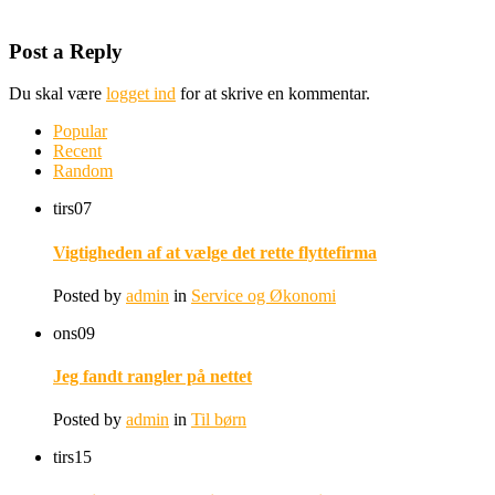
Post a Reply
Du skal være
logget ind
for at skrive en kommentar.
Popular
Recent
Random
tirs
07
Vigtigheden af at vælge det rette flyttefirma
Posted by
admin
in
Service og Økonomi
ons
09
Jeg fandt rangler på nettet
Posted by
admin
in
Til børn
tirs
15