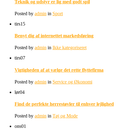
Teknik og udstyr er lig med godt spil
Posted by
admin
in
Sport
tirs
15
Benyt dig af internettet markedsføring
Posted by
admin
in
Ikke kategoriseret
tirs
07
Vigtigheden af at vælge det rette flyttefirma
Posted by
admin
in
Service og Økonomi
lør
04
Find de perfekte herrestøvler til enhver lejlighed
Posted by
admin
in
Tøj og Mode
ons
01