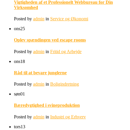
Vigtigheden af et Professionelt Webbureau for Din
Virksomhed
Posted by
admin
in
Service og Økonomi
ons
25
Oplev spændingen ved escape rooms
Posted by
admin
in
Fritid og Arbejde
ons
18
Råd til at bevare junglerne
Posted by
admin
in
Boligindretning
søn
01
Bæredygtighed i svineproduktion
Posted by
admin
in
Industri og Erhverv
tors
13