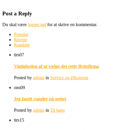
Post a Reply
Du skal være
logget ind
for at skrive en kommentar.
Popular
Recent
Random
tirs
07
Vigtigheden af at vælge det rette flyttefirma
Posted by
admin
in
Service og Økonomi
ons
09
Jeg fandt rangler på nettet
Posted by
admin
in
Til børn
tirs
15