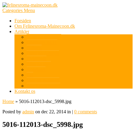
Categories Menu
Forsiden
Om Felinesroma-Mainecoon.dk
Artikler
Sport og friluftsliv
Computer og IT
Boligen
Fritid og Arbejde
Elektronik
Biler og sjov
Apperater
Tøj
Mad og Sundhed
Ikke kategoriseret
Kontakt os
Home
»
5016-112013-dsc_5998.jpg
Posted by
admin
on dec 22, 2014 in |
0 comments
5016-112013-dsc_5998.jpg