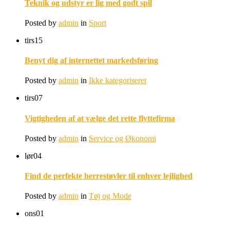
Teknik og udstyr er lig med godt spil
Posted by
admin
in
Sport
tirs
15
Benyt dig af internettet markedsføring
Posted by
admin
in
Ikke kategoriseret
tirs
07
Vigtigheden af at vælge det rette flyttefirma
Posted by
admin
in
Service og Økonomi
lør
04
Find de perfekte herrestøvler til enhver lejlighed
Posted by
admin
in
Tøj og Mode
ons
01