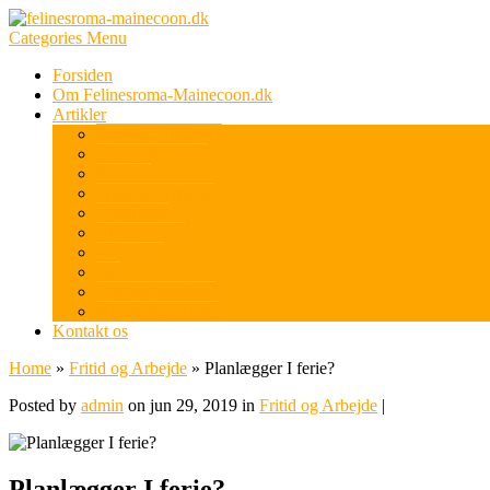
Categories Menu
Forsiden
Om Felinesroma-Mainecoon.dk
Artikler
Sport og friluftsliv
Computer og IT
Boligen
Fritid og Arbejde
Elektronik
Biler og sjov
Apperater
Tøj
Mad og Sundhed
Ikke kategoriseret
Kontakt os
Home
»
Fritid og Arbejde
»
Planlægger I ferie?
Posted by
admin
on jun 29, 2019 in
Fritid og Arbejde
|
Planlægger I ferie?