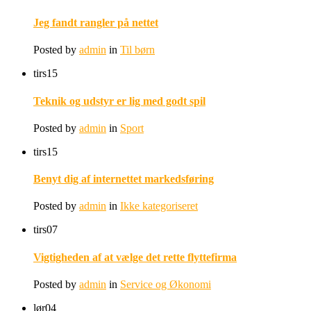
Jeg fandt rangler på nettet
Posted by
admin
in
Til børn
tirs
15
Teknik og udstyr er lig med godt spil
Posted by
admin
in
Sport
tirs
15
Benyt dig af internettet markedsføring
Posted by
admin
in
Ikke kategoriseret
tirs
07
Vigtigheden af at vælge det rette flyttefirma
Posted by
admin
in
Service og Økonomi
lør
04