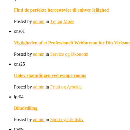
Find de perfekte herrestøvler til enhver lejlighed
Posted by
admin
in
Tøj og Mode
ons
01
Vigtigheden af et Professionelt Webbureau for Din Virkso
Posted by
admin
in
Service og Økonomi
ons
25
Oplev spændingen ved escape rooms
Posted by
admin
in
Fritid og Arbejde
lør
04
Biludstilling
Posted by
admin
in
Sport og friluftsliv
fre
09