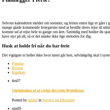
Selvom kalenderen melder om sommer, og ferien enten lige er gået i gang,
mange glade kommende feriegæster med at bestille deres rejse til sidst
komme ud at rejse hele to gange om året. Samtidig med holder du spændin
have styr på alt, så er det måske ikke lige metoden for dig.
Husk at holde fri når du har ferie
Det vigtigste er heller ikke hvor turen går hen, selvfølgelig skal I synes 
Popular
Recent
Random
tirs
07
Vigtigheden af at vælge det rette flyttefirma
Posted by
admin
in
Service og Økonomi
ons
09