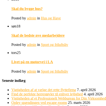
Skal du bygge hus?
Posted by
admin
in
Hus og Have
søn
18
Skaf de bedste nye medarbejdere
Posted by
admin
in
Sport og friluftsliv
tors
25
Livet på en motorvej i LA
Posted by
admin
in
Sport og friluftsliv
Seneste indlæg
Vigtigheden af at vælge det rette flyttefirma
7. april 2026
Find de perfekte herrestøvler til enhver lejlighed
4. april 2026
Vigtigheden af et Professionelt Webbureau for Din Virksomhed
Oplev spændingen ved escape rooms
25. marts 2026