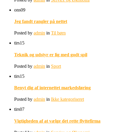
ons
09
Jeg fandt rangler på nettet
Posted by
admin
in
Til børn
tirs
15
Teknik og udstyr er lig med godt spil
Posted by
admin
in
Sport
tirs
15
Benyt dig af internettet markedsføring
Posted by
admin
in
Ikke kategoriseret
tirs
07
Vigtigheden af at vælge det rette flyttefirma