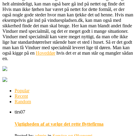
helt almindeligt, kan man også bare gå ind på nettet og finde det
Hvis man ikke førhen har været på nettet for dette formål, er der
også nogle gode steder hvor man kan tjekke det ud henne. Hvis man
eksempelvis går ind på vinduespladsen.dk, kan man også med
sikkerhed finde det man skal bruge. Her kan man blandt andet finde
Vinduer med specialmål, og det er meget godt i mange situationer.
Vinduer med specialmål kan være meget nyttigt, da man ofte ikke
lige har standardstørrelser stående bare et sted i huset. Så er det godt
man kan få Vinduer med specialmål leveret lige til døren. Man kan
også kigge på en
Hoveddør
hvis det er at man står og mangler sådan
en.
Popular
Recent
Random
tirs
07
Vigtigheden af at vælge det rette flyttefirma
Posted by
admin
in
Service og Økonomi