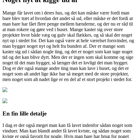
Mange får lavet om i deres hus, og det kan måske være fordi man
bare blev træt af hvordan det andet så ud, eller måske er det fordi at
man bare har fået flere penge mellem hænderne, og der nu er råd til
at man rokere og gøre ved i huset. Ma
nge kaster sig over store
projekter hvor både væg og gulv skal flækkes, og så skal der noget
nyt op i stedet for. Det kan også være at hele værelset forsvinder, og
man bygger noget nyt og helt fra bunden af. Der er mange som
kaster sig ud i sådan nogle ting, og det er noget som kan tage noget
tid og det kan blive dyrt. Men der er ingen som skal komme og sige
noget til det man bygger, så længer det er lovligt det man bygger.
Dog er der også mange andre ting man kan lave i huset, og det er
noget som alt andet lige ikke har så meget med de store projekter,
men noget som alt nadet lige er en del af et stort projekt i stedet for.
En fin lille detalje
I dag er der også meget man kan få lavet indenfor sådan noget som
vinduer. Man kan blandt andet få lavet kviste, og sådan noget som
kviste er også favorit for nogle. Hvis man bare har brug for noget