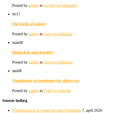
Posted by
admin
in
Service og Økonomi
fre
17
Fik hjælp af naboer
Posted by
admin
in
Sport og friluftsliv
man
08
Højhælede med komfort
Posted by
admin
in
Sport og friluftsliv
søn
08
Vigtigheden af kondomer for sikker sex
Posted by
admin
in
Fritid og Arbejde
Seneste indlæg
Vigtigheden af at vælge det rette flyttefirma
7. april 2026