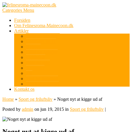
Categories Menu
Forsiden
Om Felinesroma-Mainecoon.dk
Artikler
Sport og friluftsliv
Computer og IT
Boligen
Fritid og Arbejde
Elektronik
Biler og sjov
Apperater
Tøj
Mad og Sundhed
Ikke kategoriseret
Kontakt os
Home
»
Sport og friluftsliv
»
Noget nyt at kigge ud af
Posted by
admin
on jun 19, 2015 in
Sport og friluftsliv
|
Noget nyt at kigge ud af