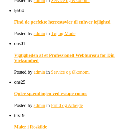
Posted by
admin
in
Service og Økonomi
lør
04
Find de perfekte herrestøvler til enhver lejlighed
Posted by
admin
in
Tøj og Mode
ons
01
Vigtigheden af et Professionelt Webbureau for Din
Virksomhed
Posted by
admin
in
Service og Økonomi
ons
25
Oplev spændingen ved escape rooms
Posted by
admin
in
Fritid og Arbejde
tirs
19
Maler i Roskilde