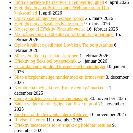
Find de perfekte herrestøvler til enhver lejlighed
4. april 2026
Vigtigheden af et Professionelt Webbureau for Din
Virksomhed
1. april 2026
Oplev spændingen ved escape rooms
25. marts 2026
Vigtigheden af Kvalitets Katte Foder
9. marts 2026
Køjesenge til Effektiv Pladsudnyttelse
16. februar 2026
Mal på keramik i København for familier og fejringer
15.
februar 2026
Oplev kvalitet og stil med Lövbjerg Trøjborg Aarhus
6.
februar 2026
Slibesten til den perfekte skarphed
1. februar 2026
Effektiv og fleksibel byggeteknik
14. januar 2026
En omfattende guide til kosmetiske behandlinger
10. januar
2026
Skab uforglemmelige minder med en firmaevent
3. december
2025
Kombucha med alkohol: En ny trend på markedet
1.
december 2025
Opdag fordelene ved meridian massage
30. november 2025
Sådan vælger du de rigtige kantfliser til pool
21. november
2025
Find det perfekte eventcenter i Rødovre
16. november 2025
Revisor i Herlev
11. november 2025
Effektiv facaderens for et smukt og holdbart resultat
9.
november 2025