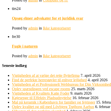
Posted by
admin
in
Computer og IT
tirs
24
Opsøg elmer advokater for et juridisk svar
Posted by
admin
in
Ikke kategoriseret
fre
30
Fugle i naturen
Posted by
admin
in
Ikke kategoriseret
Seneste indlæg
Vigtigheden af at vælge det rette flyttefirma
7. april 2026
Find de perfekte herrestøvler til enhver lejlighed
4. april 2026
Vigtigheden af et Professionelt Webbureau for Din Virksomhed
Oplev spændingen ved escape rooms
25. marts 2026
Vigtigheden af Kvalitets Katte Foder
9. marts 2026
Køjesenge til Effektiv Pladsudnyttelse
16. februar 2026
Mal på keramik i København for familier og fejringer
15. febru
Oplev kvalitet og stil med Lövbjerg Trøjborg Aarhus
6. februa