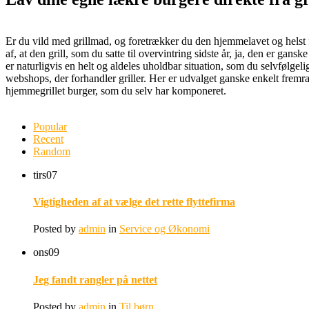
Er du vild med grillmad, og foretrækker du den hjemmelavet og helst fr
af, at den grill, som du satte til overvintring sidste år, ja, den er ga
er naturligvis en helt og aldeles uholdbar situation, som du selvfølgel
webshops, der forhandler griller. Her er udvalget ganske enkelt fremra
hjemmegrillet burger, som du selv har komponeret.
Popular
Recent
Random
tirs
07
Vigtigheden af at vælge det rette flyttefirma
Posted by
admin
in
Service og Økonomi
ons
09
Jeg fandt rangler på nettet
Posted by
admin
in
Til børn