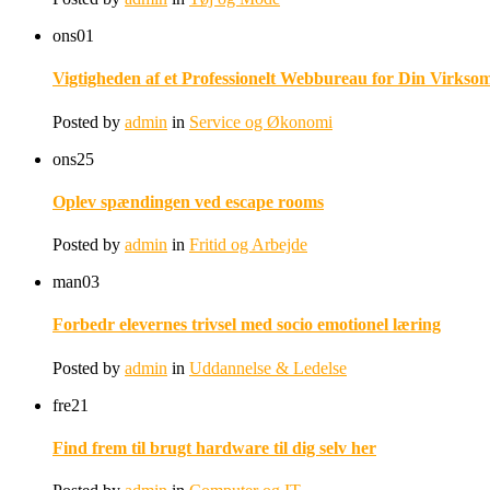
ons
01
Vigtigheden af et Professionelt Webbureau for Din Virkso
Posted by
admin
in
Service og Økonomi
ons
25
Oplev spændingen ved escape rooms
Posted by
admin
in
Fritid og Arbejde
man
03
Forbedr elevernes trivsel med socio emotionel læring
Posted by
admin
in
Uddannelse & Ledelse
fre
21
Find frem til brugt hardware til dig selv her