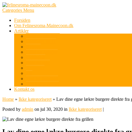
Categories Menu
Forsiden
Om Felinesroma-Mainecoon.dk
Artikler
Sport og friluftsliv
Computer og IT
Boligen
Fritid og Arbejde
Elektronik
Biler og sjov
Apperater
Tøj
Mad og Sundhed
Ikke kategoriseret
Kontakt os
Home
»
Ikke kategoriseret
»
Lav dine egne lækre burgere direkte fra g
Posted by
admin
on jul 30, 2020 in
Ikke kategoriseret
|
Lav dine egne lækre burgere direkte fra gr