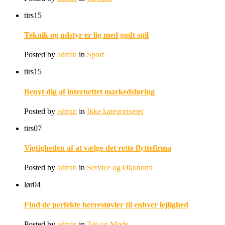
tirs
15
Teknik og udstyr er lig med godt spil
Posted by
admin
in
Sport
tirs
15
Benyt dig af internettet markedsføring
Posted by
admin
in
Ikke kategoriseret
tirs
07
Vigtigheden af at vælge det rette flyttefirma
Posted by
admin
in
Service og Økonomi
lør
04
Find de perfekte herrestøvler til enhver lejlighed
Posted by
admin
in
Tøj og Mode