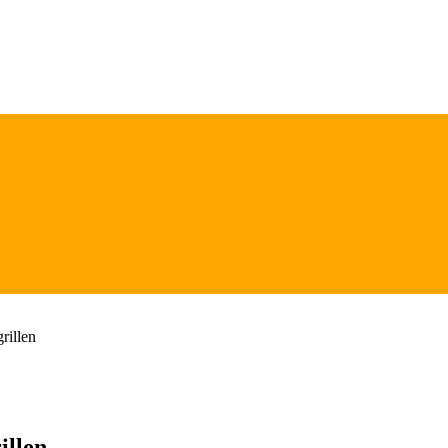
rillen
illen