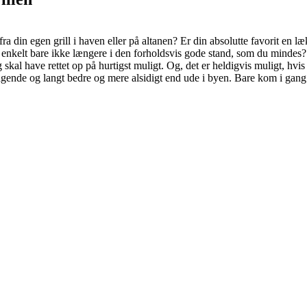
a din egen grill i haven eller på altanen? Er din absolutte favorit en l
nske enkelt bare ikke længere i den forholdsvis gode stand, som du mindes?
ig skal have rettet op på hurtigst muligt. Og, det er heldigvis muligt, h
gende og langt bedre og mere alsidigt end ude i byen. Bare kom i gang. 