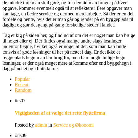
de mindre ture man skal gøre, og for den tid man bruger på hver
opgave, kommer eventuelt også til at reflektere i flere opgaver man
kan tage, en bedre service og dermed mere arbejde. Så der er en del
fordele og hente, hvis det er man går og render på en byggeplads til
dagligt og gør det gang på gang forskellige steder i landet.
Tag et kig på siden her, og find ud af om det er noget man kan bruge
til noget eller ej. Der findes også mange andre slags løsninger
indenfor hegne, hvilket også er noget af det, som man kan finde
tonsvis af gode løsninger til her på nettet i dag. Er det ikke et
byggeplads hegn man har brug for, men bare nogle billige hegn
løsninger, er der også meget mere at komme efter end byggehegn i
dag på nettet og i butikkerne.
Popular
Recent
Random
tirs
07
Vigtigheden af at vælge det rette flyttefirma
Posted by
admin
in
Service og Økonomi
ons
09