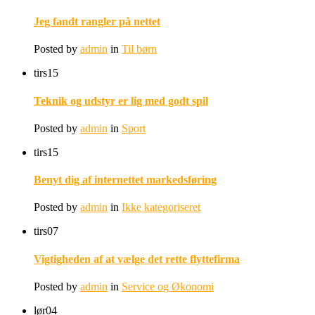
Jeg fandt rangler på nettet
Posted by
admin
in
Til børn
tirs
15
Teknik og udstyr er lig med godt spil
Posted by
admin
in
Sport
tirs
15
Benyt dig af internettet markedsføring
Posted by
admin
in
Ikke kategoriseret
tirs
07
Vigtigheden af at vælge det rette flyttefirma
Posted by
admin
in
Service og Økonomi
lør
04