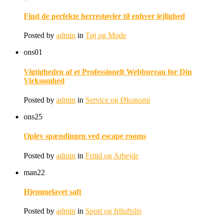
Find de perfekte herrestøvler til enhver lejlighed
Posted by
admin
in
Tøj og Mode
ons
01
Vigtigheden af et Professionelt Webbureau for Din
Virksomhed
Posted by
admin
in
Service og Økonomi
ons
25
Oplev spændingen ved escape rooms
Posted by
admin
in
Fritid og Arbejde
man
22
Hjemmelavet saft
Posted by
admin
in
Sport og friluftsliv