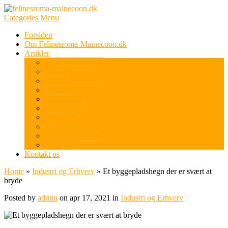
Categories Menu
Forsiden
Om Felinesroma-Mainecoon.dk
Artikler
Sport og friluftsliv
Computer og IT
Boligen
Fritid og Arbejde
Elektronik
Biler og sjov
Apperater
Tøj
Mad og Sundhed
Ikke kategoriseret
Kontakt os
Home
»
Industri og Erhverv
»
Et byggepladshegn der er svært at
bryde
Posted by
admin
on apr 17, 2021 in
Industri og Erhverv
|