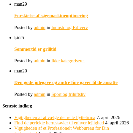
man
29
Forståelse af søgemaskineoptimering
Posted by
admin
in
Industri og Erhverv
lør
25
Sommertid er grilltid
Posted by
admin
in
Ikke kategoriseret
man
20
Den gode julegave og andre fine gaver til de ansatte
Posted by
admin
in
Sport og friluftsliv
Seneste indlæg
Vigtigheden af at vælge det rette flyttefirma
7. april 2026
Find de perfekte herrestøvler til enhver lejlighed
4. april 2026
Vigtigheden af et Professionelt Webbureau for Din