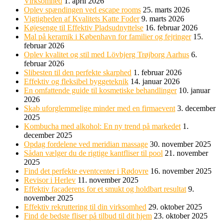
Virksomhed
1. april 2026
Oplev spændingen ved escape rooms
25. marts 2026
Vigtigheden af Kvalitets Katte Foder
9. marts 2026
Køjesenge til Effektiv Pladsudnyttelse
16. februar 2026
Mal på keramik i København for familier og fejringer
15.
februar 2026
Oplev kvalitet og stil med Lövbjerg Trøjborg Aarhus
6.
februar 2026
Slibesten til den perfekte skarphed
1. februar 2026
Effektiv og fleksibel byggeteknik
14. januar 2026
En omfattende guide til kosmetiske behandlinger
10. januar
2026
Skab uforglemmelige minder med en firmaevent
3. december
2025
Kombucha med alkohol: En ny trend på markedet
1.
december 2025
Opdag fordelene ved meridian massage
30. november 2025
Sådan vælger du de rigtige kantfliser til pool
21. november
2025
Find det perfekte eventcenter i Rødovre
16. november 2025
Revisor i Herlev
11. november 2025
Effektiv facaderens for et smukt og holdbart resultat
9.
november 2025
Effektiv rekruttering til din virksomhed
29. oktober 2025
Find de bedste fliser på tilbud til dit hjem
23. oktober 2025