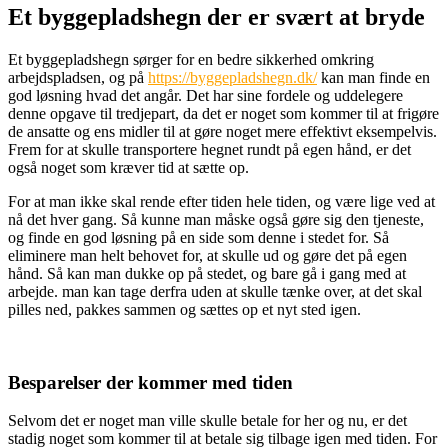
Et byggepladshegn der er svært at bryde
Et byggepladshegn sørger for en bedre sikkerhed omkring
arbejdspladsen, og på
https://byggepladshegn.dk/
kan man finde en
god løsning hvad det angår. Det har sine fordele og uddelegere
denne opgave til tredjepart, da det er noget som kommer til at frigøre
de ansatte og ens midler til at gøre noget mere effektivt eksempelvis.
Frem for at skulle transportere hegnet rundt på egen hånd, er det
også noget som kræver tid at sætte op.
For at man ikke skal rende efter tiden hele tiden, og være lige ved at
nå det hver gang. Så kunne man måske også gøre sig den tjeneste,
og finde en god løsning på en side som denne i stedet for. Så
eliminere man helt behovet for, at skulle ud og gøre det på egen
hånd. Så kan man dukke op på stedet, og bare gå i gang med at
arbejde. man kan tage derfra uden at skulle tænke over, at det skal
pilles ned, pakkes sammen og sættes op et nyt sted igen.
Besparelser der kommer med tiden
Selvom det er noget man ville skulle betale for her og nu, er det
stadig noget som kommer til at betale sig tilbage igen med tiden. For