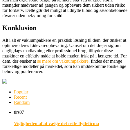
mængder madvarer ad gangen og opbevare dem sikkert uden risiko
for fordærv. Dette gør det muligt at udnytte tilbud og sæsonbetonede
råvarer uden bekymring for spild.
Konklusion
Alt i alt er vakuumpakkere en praktisk løsning til dem, der ønsker at
optimere deres fødevareopbevaring. Uanset om det drejer sig om
dagligdags madlavning eller professionel brug, tilbyder disse
maskiner en effektiv måde at holde maden frisk på i længere tid. For
dem, der ønsker at
se mere om vakuumpakkere
, findes der mange
forskellige modeller på markedet, som kan imødekomme forskellige
behov og præferencer.
Popular
Recent
Random
tirs
07
Vigtigheden af at vælge det rette flyttefirma