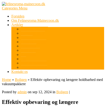
Categories Menu
Forsiden
Om Felinesroma-Mainecoon.dk
Artikler
Sport og friluftsliv
Computer og IT
Boligen
Fritid og Arbejde
Elektronik
Biler og sjov
Apperater
Tøj
Mad og Sundhed
Ikke kategoriseret
Kontakt os
Home
»
Boligen
»
Effektiv opbevaring og længere holdbarhed med
vakuumpakkere
Posted by
admin
on sep 12, 2024 in
Boligen
|
Effektiv opbevaring og længere