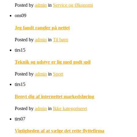
Posted by
admin
in
Service og Økonomi
ons
09
Jeg fandt rangler på nettet
Posted by
admin
in
Til børn
tirs
15
Teknik og udstyr er lig med godt spil
Posted by
admin
in
Sport
tirs
15
Benyt dig af internettet markedsføring
Posted by
admin
in
Ikke kategoriseret
tirs
07
Vigtigheden af at vælge det rette flyttefirma