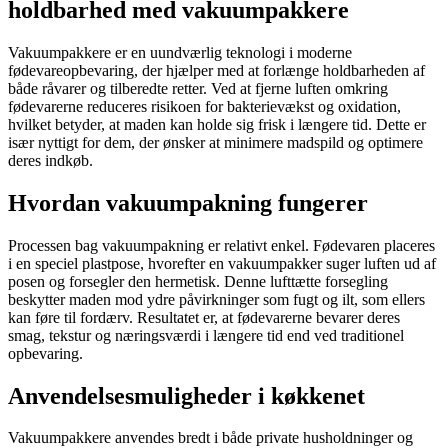
holdbarhed med vakuumpakkere
Vakuumpakkere er en uundværlig teknologi i moderne
fødevareopbevaring, der hjælper med at forlænge holdbarheden af
både råvarer og tilberedte retter. Ved at fjerne luften omkring
fødevarerne reduceres risikoen for bakterievækst og oxidation,
hvilket betyder, at maden kan holde sig frisk i længere tid. Dette er
især nyttigt for dem, der ønsker at minimere madspild og optimere
deres indkøb.
Hvordan vakuumpakning fungerer
Processen bag vakuumpakning er relativt enkel. Fødevaren placeres
i en speciel plastpose, hvorefter en vakuumpakker suger luften ud af
posen og forsegler den hermetisk. Denne lufttætte forsegling
beskytter maden mod ydre påvirkninger som fugt og ilt, som ellers
kan føre til fordærv. Resultatet er, at fødevarerne bevarer deres
smag, tekstur og næringsværdi i længere tid end ved traditionel
opbevaring.
Anvendelsesmuligheder i køkkenet
Vakuumpakkere anvendes bredt i både private husholdninger og