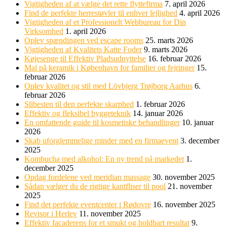
Vigtigheden af at vælge det rette flyttefirma
7. april 2026
Find de perfekte herrestøvler til enhver lejlighed
4. april 2026
Vigtigheden af et Professionelt Webbureau for Din
Virksomhed
1. april 2026
Oplev spændingen ved escape rooms
25. marts 2026
Vigtigheden af Kvalitets Katte Foder
9. marts 2026
Køjesenge til Effektiv Pladsudnyttelse
16. februar 2026
Mal på keramik i København for familier og fejringer
15.
februar 2026
Oplev kvalitet og stil med Lövbjerg Trøjborg Aarhus
6.
februar 2026
Slibesten til den perfekte skarphed
1. februar 2026
Effektiv og fleksibel byggeteknik
14. januar 2026
En omfattende guide til kosmetiske behandlinger
10. januar
2026
Skab uforglemmelige minder med en firmaevent
3. december
2025
Kombucha med alkohol: En ny trend på markedet
1.
december 2025
Opdag fordelene ved meridian massage
30. november 2025
Sådan vælger du de rigtige kantfliser til pool
21. november
2025
Find det perfekte eventcenter i Rødovre
16. november 2025
Revisor i Herlev
11. november 2025
Effektiv facaderens for et smukt og holdbart resultat
9.