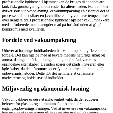
professionelle køkkener. I hjemmet kan de bruges til at opbevare
kød, fisk, grøntsager og endda rester fra aftensmaden. For dem, der
dyrker sous vide-madlavning, er vakuumpakning en essentiel del af
processen, da det sikrer en jævn tilberedning ved lave temperaturer
over længere tid. I professionelle køkkener hjælper vakuumpakkere
med at forberede store mængder mad på forhånd uden at gå på
kompromis med kvaliteten.
Fordele ved vakuumpakning
Udover at forlænge holdbarheden har vakuumpakning flere andre
fordele. Det kan hjælpe med at bevare madens naturlige smag og
aroma, da ingen luft kan trænge ind og ændre fødevarernes
oprindelige egenskaber. Desuden sparer det plads i fryseren eller
køleskabet, da de lufttomme poser fylder mindre end traditionelle
opbevaringsmetoder. Dette gør det nemmere at organisere
madvarerne og holde styr på indholdet.
Miljøvenlig og økonomisk løsning
Vakuumpakkere er også et miljøvenligt valg, da de reducerer
behovet for plastik- og aluminiumsfolie samt andre
engangsopbevaringsløsninger. Ved at investere i en vakuumpakker
kan man også spare penge på længere sigt ved at købe større