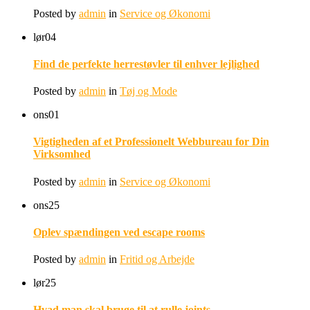
Posted by
admin
in
Service og Økonomi
lør
04
Find de perfekte herrestøvler til enhver lejlighed
Posted by
admin
in
Tøj og Mode
ons
01
Vigtigheden af et Professionelt Webbureau for Din
Virksomhed
Posted by
admin
in
Service og Økonomi
ons
25
Oplev spændingen ved escape rooms
Posted by
admin
in
Fritid og Arbejde
lør
25
Hvad man skal bruge til at rulle joints