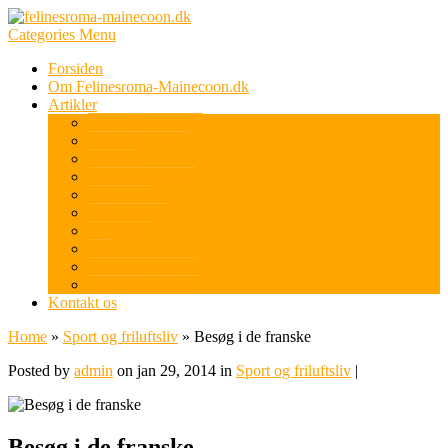
Categories Menu
Forsiden
Om Felinesroma-Mainecoon.dk
Artikler
Sport og friluftsliv
Computer og IT
Boligen
Fritid og Arbejde
Elektronik
Biler og sjov
Apperater
Tøj
Mad og Sundhed
Ikke kategoriseret
Kontakt os
Home
»
Sport og friluftsliv
»
Besøg i de franske
Posted by
admin
on jan 29, 2014 in
Sport og friluftsliv
|
Besøg i de franske