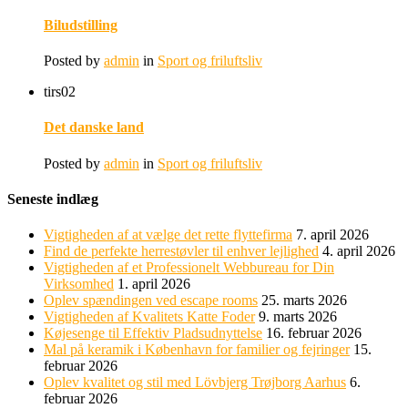
Biludstilling
Posted by
admin
in
Sport og friluftsliv
tirs
02
Det danske land
Posted by
admin
in
Sport og friluftsliv
Seneste indlæg
Vigtigheden af at vælge det rette flyttefirma
7. april 2026
Find de perfekte herrestøvler til enhver lejlighed
4. april 2026
Vigtigheden af et Professionelt Webbureau for Din
Virksomhed
1. april 2026
Oplev spændingen ved escape rooms
25. marts 2026
Vigtigheden af Kvalitets Katte Foder
9. marts 2026
Køjesenge til Effektiv Pladsudnyttelse
16. februar 2026
Mal på keramik i København for familier og fejringer
15.
februar 2026
Oplev kvalitet og stil med Lövbjerg Trøjborg Aarhus
6.
februar 2026