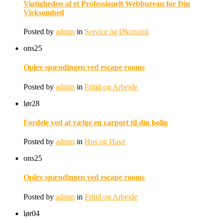
Vigtigheden af et Professionelt Webbureau for Din
Virksomhed
Posted by
admin
in
Service og Økonomi
ons
25
Oplev spændingen ved escape rooms
Posted by
admin
in
Fritid og Arbejde
lør
28
Fordele ved at vælge en carport til din bolig
Posted by
admin
in
Hus og Have
ons
25
Oplev spændingen ved escape rooms
Posted by
admin
in
Fritid og Arbejde
lør
04