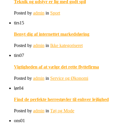
Teknik og udstyr er lig med godt spil
Posted by
admin
in
Sport
tirs
15
Benyt dig af internettet markedsføring
Posted by
admin
in
Ikke kategoriseret
tirs
07
Vigtigheden af at vælge det rette flyttefirma
Posted by
admin
in
Service og Økonomi
lør
04
Find de perfekte herrestøvler til enhver lejlighed
Posted by
admin
in
Tøj og Mode
ons
01