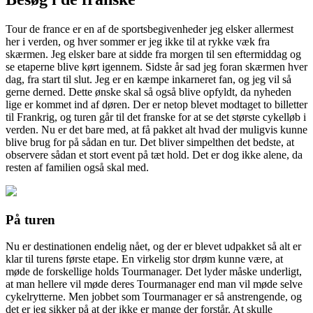
Tour de france er en af de sportsbegivenheder jeg elsker allermest
her i verden, og hver sommer er jeg ikke til at rykke væk fra
skærmen. Jeg elsker bare at sidde fra morgen til sen eftermiddag og
se etaperne blive kørt igennem. Sidste år sad jeg
foran skærmen hver
dag, fra start til slut. Jeg er en kæmpe inkarneret fan, og jeg vil så
gerne derned. Dette ønske skal så også blive opfyldt, da nyheden
lige er kommet ind af døren. Der er netop blevet modtaget to billetter
til Frankrig, og turen går til det franske for at se det største cykelløb i
verden. Nu er det bare med, at få pakket alt hvad der muligvis kunne
blive brug for på sådan en tur. Det bliver simpelthen det bedste, at
observere sådan et stort event på tæt hold. Det er dog ikke alene, da
resten af familien også skal med.
På turen
Nu er destinationen endelig nået, og der er blevet udpakket så alt er
klar til turens første etape. En virkelig stor drøm kunne være, at
møde de forskellige holds Tourmanager. Det lyder måske underligt,
at man hellere vil møde deres Tourmanager end man vil møde selve
cykelrytterne. Men jobbet som Tourmanager er så anstrengende, og
det er jeg sikker på at der ikke er mange der forstår. At skulle