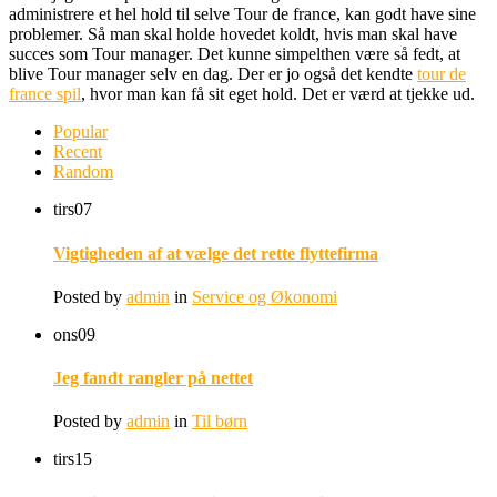
administrere et hel hold til selve Tour de france, kan godt have sine
problemer. Så man skal holde hovedet koldt, hvis man skal have
succes som Tour manager. Det kunne simpelthen være så fedt, at
blive Tour manager selv en dag. Der er jo også det kendte
tour de
france spil
, hvor man kan få sit eget hold. Det er værd at tjekke ud.
Popular
Recent
Random
tirs
07
Vigtigheden af at vælge det rette flyttefirma
Posted by
admin
in
Service og Økonomi
ons
09
Jeg fandt rangler på nettet
Posted by
admin
in
Til børn
tirs
15